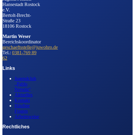
Hansestadt Rostock
e.V.
Bertolt-Brecht-
Straße 23
18106 Rostock
Martin Weser
Bereichskoordinator
geschaeftsstelle@juwohro.de
Tel.:
0381-769 89
62
Links
Jugendclub
„Pablo
Neruda“
Aktuelles
Kontakt
Häufige
Fragen
Arbeitsweise
Rechtliches