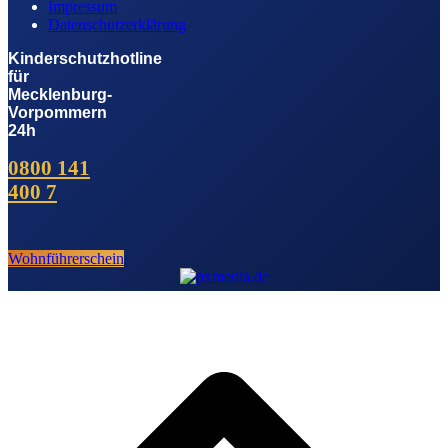
Impressum
Datenschutzerklärung
Kinderschutzhotline
für
Mecklenburg-
Vorpommern
24h
0800 141
400 7
Wohnführerschein