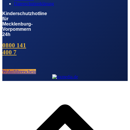
Datenschutzerklärung
Kinderschutzhotline
für
Mecklenburg-
Vorpommern
24h
0800 141
400 7
Wohnführerschein