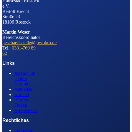
Hansestadt Rostock
e.V.
Bertolt-Brecht-
Straße 23
18106 Rostock
Martin Weser
Bereichskoordinator
geschaeftsstelle@juwohro.de
Tel.:
0381-769 89
62
Links
Jugendclub
„Pablo
Neruda“
Aktuelles
Kontakt
Häufige
Fragen
Arbeitsweise
Rechtliches
Impressum