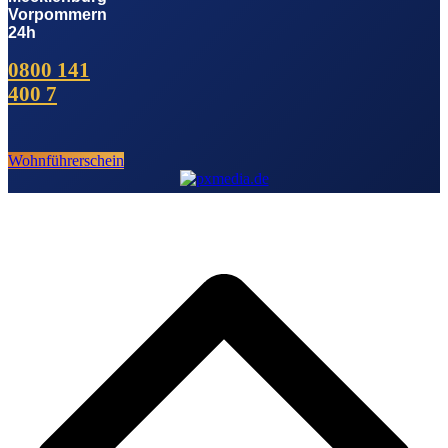
Vorpommern
24h
0800 141
400 7
Wohnführerschein