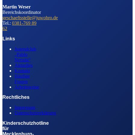
Martin Weser
Bereichskoordinator
geschaeftsstelle@juwohro.de
Tel.:
0381-769 89
62
Links
Jugendclub
„Pablo
Neruda“
Aktuelles
Kontakt
Häufige
Fragen
Arbeitsweise
Rechtliches
Impressum
Datenschutzerklärung
Kinderschutzhotline
für
Mecklenburg-