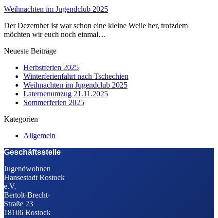
Weihnachten im Jugendclub 2025
Der Dezember ist war schon eine kleine Weile her, trotzdem
möchten wir euch noch einmal…
Neueste Beiträge
Herbstferien 2025
Winterferienfahrt nach Tschechien
Weihnachten im Jugendclub 2025
Laternenumzug 21.11.2025
Sommerferien 2025
Kategorien
Allgemein
Geschäftsstelle
Jugendwohnen
Hansestadt Rostock
e.V.
Bertolt-Brecht-
Straße 23
18106 Rostock