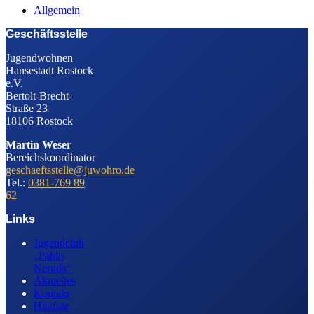
Allgemein
Geschäftsstelle
Jugendwohnen
Hansestadt Rostock
e.V.
Bertolt-Brecht-
Straße 23
18106 Rostock
Martin Weser
Bereichskoordinator
geschaeftsstelle@juwohro.de
Tel.:
0381-769 89
62
Links
Jugendclub
„Pablo
Neruda“
Aktuelles
Kontakt
Häufige