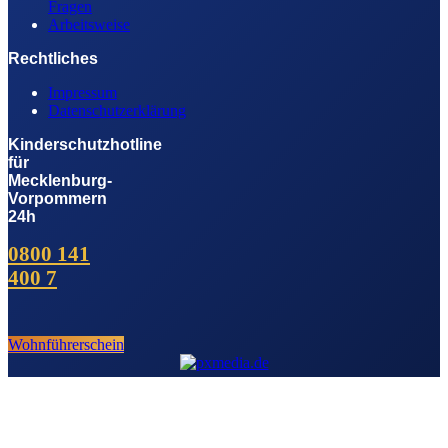
Fragen
Arbeitsweise
Rechtliches
Impressum
Datenschutzerklärung
Kinderschutzhotline
für
Mecklenburg-
Vorpommern
24h
0800 141
400 7
Wohnführerschein